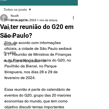
Todos os posts
NoxIA
Todos os posts
22 de ago. de 2024
1 min de leitura
Vai ter reunião do G20 em
Blog
São Paulo?
NoxINC
Sim, de acordo com informações 
NoxRPA
oficiais, a cidade de São Paulo sediará 
NoxSFA
a 1ª Reunião de Ministros de Finanças 
e da Presidência Brasileira do G20, no 
Perguntas & Respostas - IA
Pavilhão da Bienal, no Parque 
Ibirapuera, nos dias 28 e 29 de 
fevereiro de 2024.
Essa reunião é parte do calendário de 
eventos do G20, grupo das 20 maiores 
economias do mundo, que tem como 
objetivo discutir temas importantes 