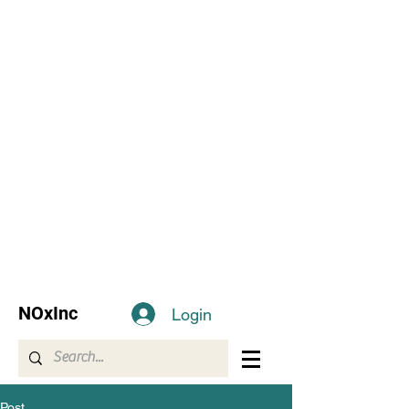
NOxInc
Login
Post