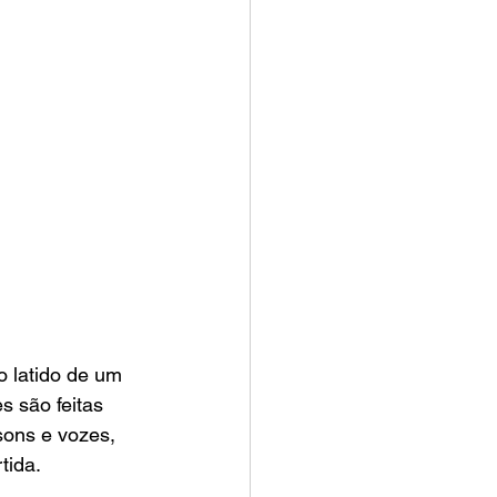
 latido de um 
 são feitas 
sons e vozes, 
tida.