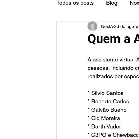
Todos os posts
Blog
No
NoxIA
23 de ago. 
Quem a A
A assistente virtual
pessoas, incluindo c
realizados por especi
* Silvio Santos
* Roberto Carlos
* Galvão Bueno
* Cid Moreira
* Darth Vader
* C3PO e Chewbacca