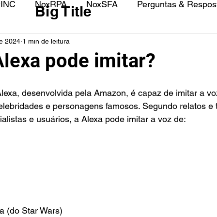
xINC
NoxRPA
NoxSFA
Perguntas & Respost
Big Title
de 2024
1 min de leitura
lexa pode imitar?
 Alexa, desenvolvida pela Amazon, é capaz de imitar a vo
elebridades e personagens famosos. Segundo relatos e 
alistas e usuários, a Alexa pode imitar a voz de:
 (do Star Wars)