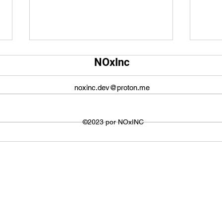
Qual é o tamanho da tela do
Qual
NOxInc
YouTube?
O ta
O tamanho da tela do YouTube
propo
noxinc.dev@proton.me
não é fixo e varia dependendo do
defin
dispositivo ou plataforma
signi
utilizada para visualizar os
©2023 por NOxINC
de lar
vídeos. No entanto,...