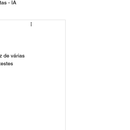
as - IA
z de várias 
testes 