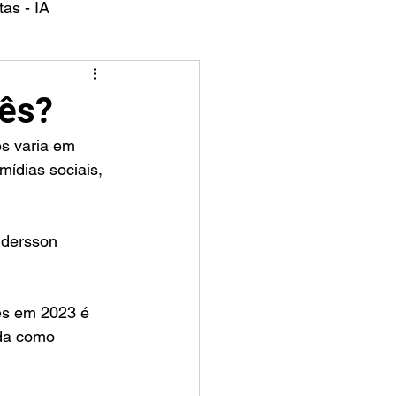
as - IA
ês?
s varia em 
mídias sociais, 
ndersson 
es em 2023 é 
ada como 