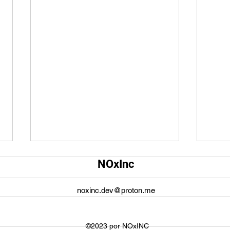
Qual é o tamanho da tela do
Qual
NOxInc
YouTube?
O ta
O tamanho da tela do YouTube
propo
noxinc.dev@proton.me
não é fixo e varia dependendo do
defin
dispositivo ou plataforma
signi
utilizada para visualizar os
©2023 por NOxINC
de lar