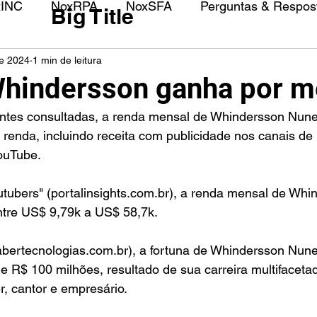
xINC
NoxRPA
NoxSFA
Perguntas & Respost
Big Title
de 2024
1 min de leitura
hindersson ganha por m
ntes consultadas, a renda mensal de Whindersson Nune
 renda, incluindo receita com publicidade nos canais de 
ouTube.
tubers" (portalinsights.com.br), a renda mensal de Whi
tre US$ 9,79k a US$ 58,7k.
sabertecnologias.com.br), a fortuna de Whindersson Nun
e R$ 100 milhões, resultado de sua carreira multifacet
, cantor e empresário.