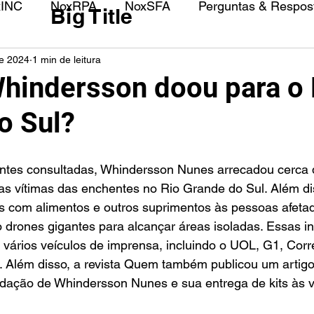
xINC
NoxRPA
NoxSFA
Perguntas & Respost
Big Title
de 2024
1 min de leitura
hindersson doou para o 
o Sul?
ntes consultadas, Whindersson Nunes arrecadou cerca 
as vítimas das enchentes no Rio Grande do Sul. Além dis
s com alimentos e outros suprimentos às pessoas afetad
o drones gigantes para alcançar áreas isoladas. Essas i
vários veículos de imprensa, incluindo o UOL, G1, Corre
. Além disso, a revista Quem também publicou um artigo
ação de Whindersson Nunes e sua entrega de kits às v