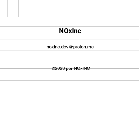
Qual é o tamanho da tela do
Qual
NOxInc
YouTube?
O ta
O tamanho da tela do YouTube
propo
noxinc.dev@proton.me
não é fixo e varia dependendo do
defin
dispositivo ou plataforma
signi
utilizada para visualizar os
©2023 por NOxINC
de lar
vídeos. No entanto,...