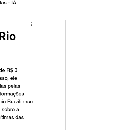
as - IA
Rio
de R$ 3 
so, ele 
as pelas 
nformações 
io Braziliense 
 sobre a 
ítimas das 