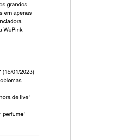
ros grandes 
es em apenas 
enciadora 
a WePink 
" (15/01/2023)
problemas 
ora de live" 
r perfume" 