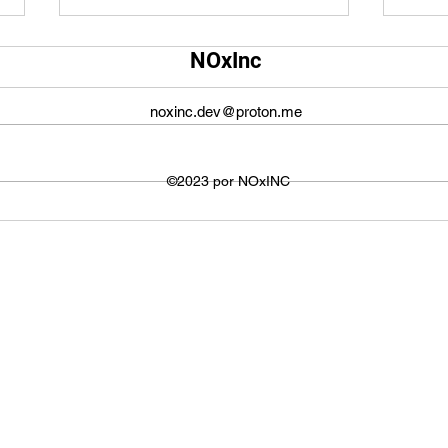
Qual é o tamanho da tela do
Qual
NOxInc
YouTube?
O ta
O tamanho da tela do YouTube
propo
noxinc.dev@proton.me
não é fixo e varia dependendo do
defin
dispositivo ou plataforma
signi
utilizada para visualizar os
©2023 por NOxINC
de lar
vídeos. No entanto,...