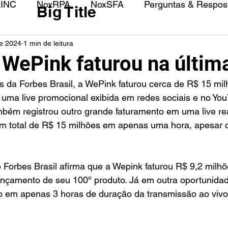
xINC
NoxRPA
NoxSFA
Perguntas & Respost
Big Title
de 2024
1 min de leitura
 WePink faturou na últim
 da Forbes Brasil, a WePink faturou cerca de R$ 15 mi
uma live promocional exibida em redes sociais e no You
mbém registrou outro grande faturamento em uma live re
m total de R$ 15 milhões em apenas uma hora, apesar d
 Forbes Brasil afirma que a Wepink faturou R$ 9,2 milh
lançamento de seu 100º produto. Já em outra oportunida
o em apenas 3 horas de duração da transmissão ao vivo 