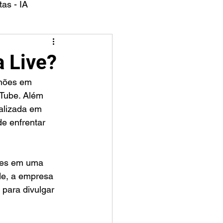
as - IA
a Live?
lhões em 
Tube. Além 
alizada em 
e enfrentar 
ões em uma 
de, a empresa 
para divulgar 