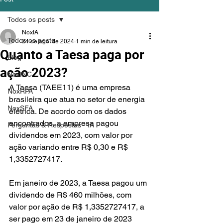
Todos os posts
NoxIA
Todos os posts
24 de ago. de 2024
1 min de leitura
Quanto a Taesa paga por
Blog
ação 2023?
NoxINC
A Taesa (TAEE11) é uma empresa 
NoxRPA
brasileira que atua no setor de energia 
NoxSFA
elétrica. De acordo com os dados 
encontrados, a empresa pagou 
Perguntas & Respostas - IA
dividendos em 2023, com valor por 
ação variando entre R$ 0,30 e R$ 
1,3352727417.
Em janeiro de 2023, a Taesa pagou um 
dividendo de R$ 460 milhões, com 
valor por ação de R$ 1,3352727417, a 
ser pago em 23 de janeiro de 2023 