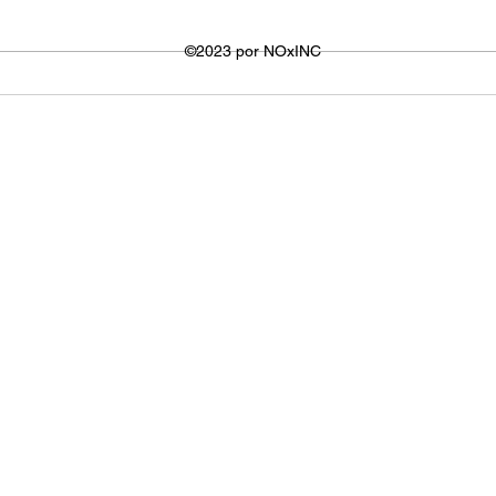
defin
dispositivo ou plataforma
signi
utilizada para visualizar os
©2023 por NOxINC
de lar
vídeos. No entanto,...