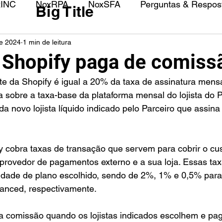
xINC
NoxRPA
NoxSFA
Perguntas & Respost
Big Title
de 2024
1 min de leitura
 Shopify paga de comiss
e da Shopify é igual a 20% da taxa de assinatura mensal 
 sobre a taxa-base da plataforma mensal do lojista do Pl
da novo lojista líquido indicado pelo Parceiro que assina
y cobra taxas de transação que servem para cobrir o cus
provedor de pagamentos externo e a sua loja. Essas tax
dade de plano escolhido, sendo de 2%, 1% e 0,5% para
vanced, respectivamente.
a comissão quando os lojistas indicados escolhem e pa