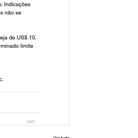
o. Indicações 
s não se 
seja de US$ 10. 
minado limite 
 
c.
Ver tudo