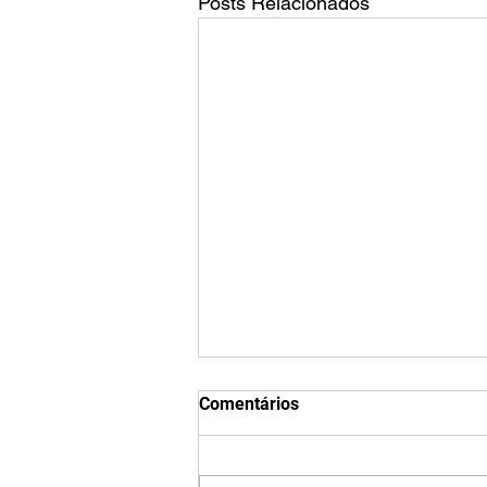
Posts Relacionados
Qual é o tamanho da tela do
Comentários
TikTok?
O tamanho padrão de vídeo do
TikTok é 1080 x 1920 pixels