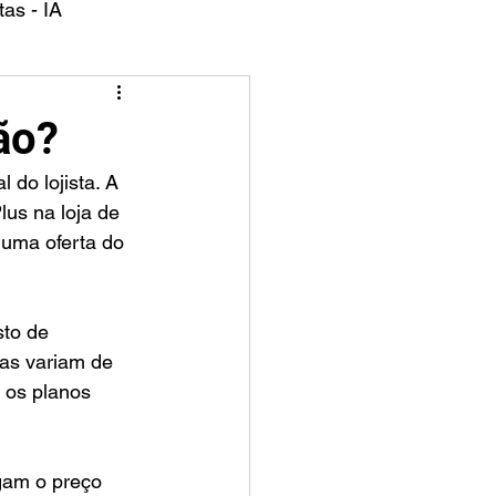
as - IA
ão?
do lojista. A 
us na loja de 
 uma oferta do 
to de 
as variam de 
 os planos 
gam o preço 