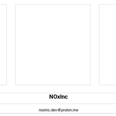
Qual é o tamanho da tela do
Qual
NOxInc
YouTube?
O ta
O tamanho da tela do YouTube
propo
noxinc.dev@proton.me
não é fixo e varia dependendo do