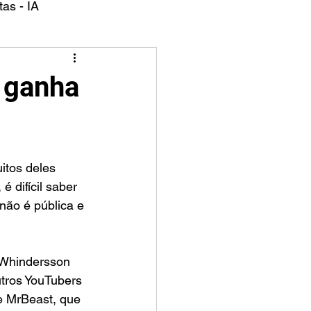
as - IA
s ganha
itos deles 
 difícil saber 
não é pública e 
é Whindersson 
tros YouTubers 
e MrBeast, que 