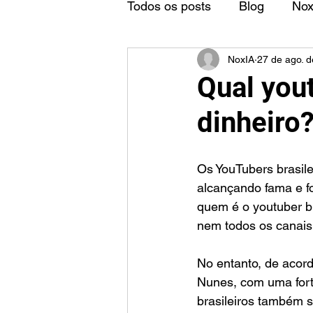
Todos os posts
Blog
No
NoxIA
27 de ago. 
Qual you
dinheiro
Os YouTubers brasile
alcançando fama e fo
quem é o youtuber br
nem todos os canais
No entanto, de acord
Nunes, com uma for
brasileiros também 