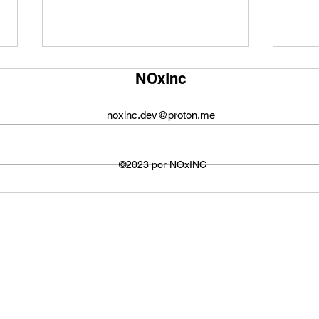
Qual é o tamanho da tela do
Qual
NOxInc
YouTube?
O ta
O tamanho da tela do YouTube
propo
noxinc.dev@proton.me
não é fixo e varia dependendo do
defin
dispositivo ou plataforma
signi
utilizada para visualizar os
©2023 por NOxINC
de lar
vídeos. No entanto,...