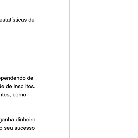
statísticas de 
dependendo de 
e de inscritos. 
ntes, como 
ganha dinheiro, 
ao seu sucesso 