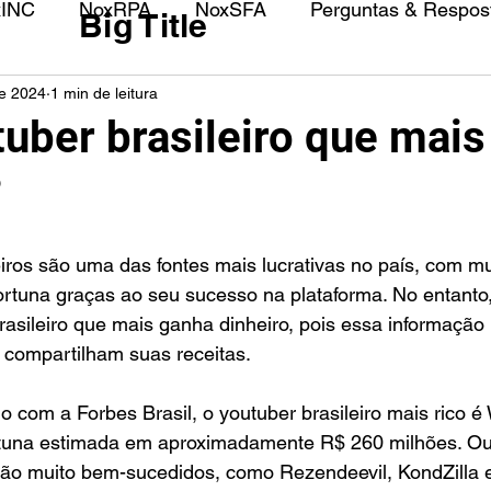
xINC
NoxRPA
NoxSFA
Perguntas & Respost
Big Title
de 2024
1 min de leitura
tuber brasileiro que mai
?
iros são uma das fontes mais lucrativas no país, com mu
rtuna graças ao seu sucesso na plataforma. No entanto, é
asileiro que mais ganha dinheiro, pois essa informação 
 compartilham suas receitas.
o com a Forbes Brasil, o youtuber brasileiro mais rico 
tuna estimada em aproximadamente R$ 260 milhões. Ou
são muito bem-sucedidos, como Rezendeevil, KondZilla 