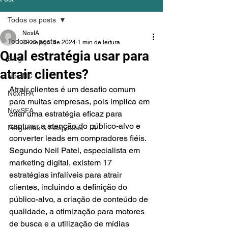
Todos os posts
NoxIA
Todos os posts
29 de ago. de 2024
1 min de leitura
Qual estratégia usar para
Blog
atrair clientes?
NoxINC
Atrair clientes é um desafio comum 
NoxRPA
para muitas empresas, pois implica em 
NoxSFA
criar uma estratégia eficaz para 
capturar a atenção do público-alvo e 
Perguntas & Respostas - IA
converter leads em compradores fiéis. 
Segundo Neil Patel, especialista em 
marketing digital, existem 17 
estratégias infalíveis para atrair 
clientes, incluindo a definição do 
público-alvo, a criação de conteúdo de 
qualidade, a otimização para motores 
de busca e a utilização de mídias 