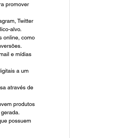
ara promover 
agram, Twitter 
ico-alvo.
s online, como 
nversões.
mail e mídias 
igitais a um 
esa através de 
movem produtos 
 gerada.
 que possuem 