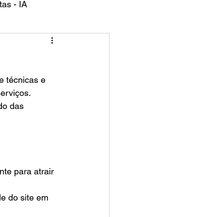
as - IA
e técnicas e 
erviços. 
do das 
te para atrair 
de do site em 
.