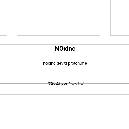
Qual é o tamanho da tela do
Qual
NOxInc
YouTube?
O ta
O tamanho da tela do YouTube
propo
noxinc.dev@proton.me
não é fixo e varia dependendo do
defin
dispositivo ou plataforma
signi
utilizada para visualizar os
©2023 por NOxINC
de lar
vídeos. No entanto,...