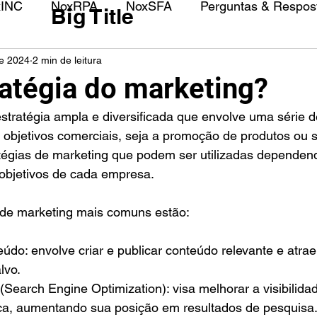
xINC
NoxRPA
NoxSFA
Perguntas & Respost
Big Title
de 2024
2 min de leitura
ratégia do marketing?
tratégia ampla e diversificada que envolve uma série d
r objetivos comerciais, seja a promoção de produtos ou s
atégias de marketing que podem ser utilizadas dependen
objetivos de cada empresa.
s de marketing mais comuns estão:
údo: envolve criar e publicar conteúdo relevante e atraen
lvo.
(Search Engine Optimization): visa melhorar a visibilida
a, aumentando sua posição em resultados de pesquisa