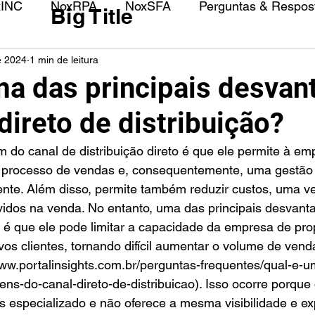
xINC
NoxRPA
NoxSFA
Perguntas & Respost
Big Title
e 2024
1 min de leitura
ma das principais desvan
direto de distribuição?
u processo de vendas e, consequentemente, uma gestão
ente. Além disso, permite também reduzir custos, uma v
vidos na venda. No entanto, uma das principais desvant
ão é que ele pode limitar a capacidade da empresa de pr
os clientes, tornando difícil aumentar o volume de vend
w.portalinsights.com.br/perguntas-frequentes/qual-e-u
ns-do-canal-direto-de-distribuicao). Isso ocorre porque 
is especializado e não oferece a mesma visibilidade e e