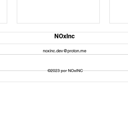
Qual é o tamanho da tela do
Qual
NOxInc
YouTube?
O ta
O tamanho da tela do YouTube
propo
noxinc.dev@proton.me
não é fixo e varia dependendo do
defin
dispositivo ou plataforma
signi
utilizada para visualizar os
©2023 por NOxINC
de lar
vídeos. No entanto,...