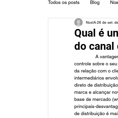
Todos os posts
Blog
No
NoxIA
26 de set. d
Qual é u
do canal 
		A vantagem do canal de distribuição direto é que ele permite à empresa ter mais 
controle sobre o se
da relação com o cli
intermediários envol
direto de distribuiç
marca e alcançar nov
base de mercado (ww
principais-desvantage
de distribuição é ma