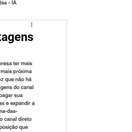
as - IA
tagens
 mais próxima 
ez que não há 
agens do canal 
opagar sua 
as e expandir a 
ma-das-
o canal direto 
xposição que 