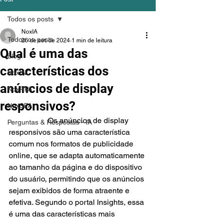
Todos os posts
NoxIA
Todos os posts
26 de set. de 2024
1 min de leitura
Qual é uma das
Blog
características dos
NoxINC
anúncios de display
NoxRPA
responsivos?
NoxSFA
		Os anúncios de display 
Perguntas & Respostas - IA
responsivos são uma característica 
comum nos formatos de publicidade 
online, que se adapta automaticamente 
ao tamanho da página e do dispositivo 
do usuário, permitindo que os anúncios 
sejam exibidos de forma atraente e 
efetiva. Segundo o portal Insights, essa 
é uma das características mais 