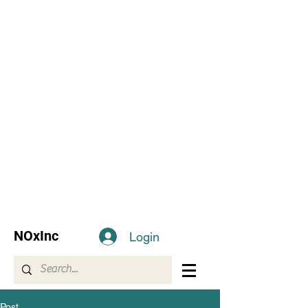
NOxInc
Login
Post