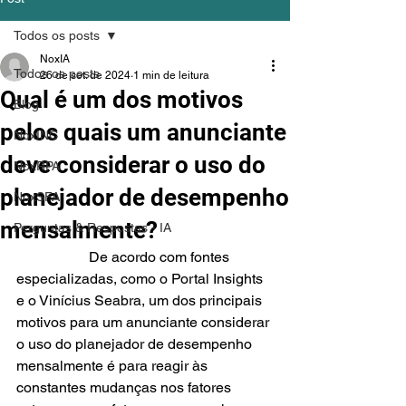
Todos os posts
NoxIA
Todos os posts
26 de set. de 2024
1 min de leitura
Qual é um dos motivos
Blog
pelos quais um anunciante
NoxINC
deve considerar o uso do
NoxRPA
planejador de desempenho
NoxSFA
mensalmente?
Perguntas & Respostas - IA
		De acordo com fontes 
especializadas, como o Portal Insights 
e o Vinícius Seabra, um dos principais 
motivos para um anunciante considerar 
o uso do planejador de desempenho 
mensalmente é para reagir às 
constantes mudanças nos fatores 