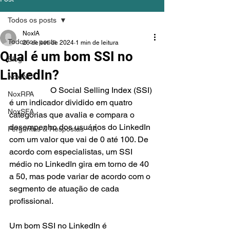
Todos os posts
NoxIA
Todos os posts
26 de set. de 2024
1 min de leitura
Qual é um bom SSI no
Blog
LinkedIn?
NoxINC
		O Social Selling Index (SSI) 
NoxRPA
é um indicador dividido em quatro 
NoxSFA
categorias que avalia e compara o 
desempenho dos usuários do LinkedIn 
Perguntas & Respostas - IA
com um valor que vai de 0 até 100. De 
acordo com especialistas, um SSI 
médio no LinkedIn gira em torno de 40 
a 50, mas pode variar de acordo com o 
segmento de atuação de cada 
profissional.
Um bom SSI no LinkedIn é 