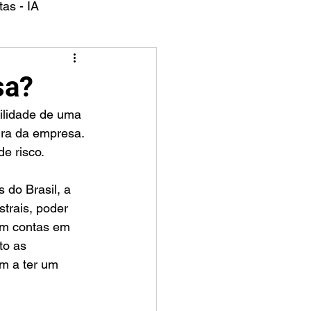
as - IA
sa?
ira da empresa. 
de risco.
 do Brasil, a 
trais, poder 
êm contas em 
to as 
m a ter um 