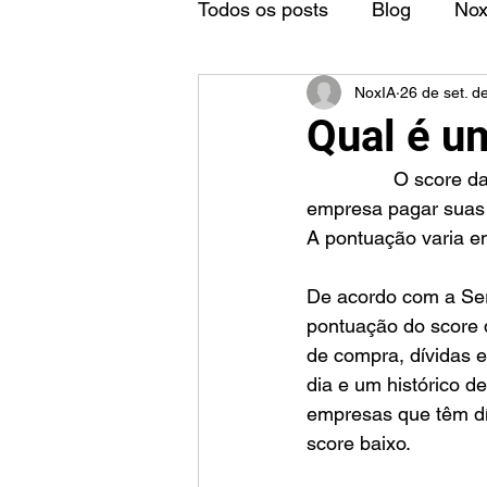
Todos os posts
Blog
No
NoxIA
26 de set. d
Qual é u
		O score da empresa é um indicador estatístico que avalia a probabilidade de uma 
empresa pagar suas 
A pontuação varia ent
De acordo com a Sera
pontuação do score 
de compra, dívidas 
dia e um histórico d
empresas que têm dí
score baixo.