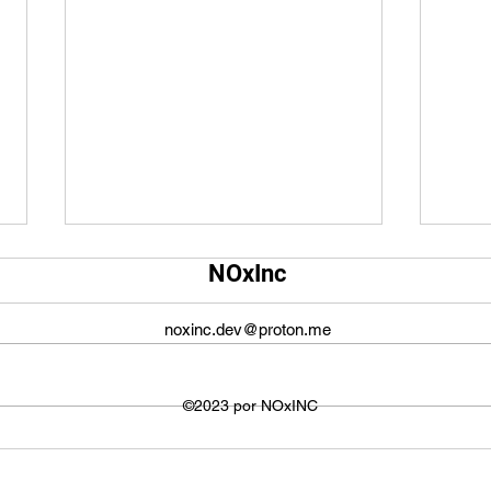
Qual é o tamanho da tela do
Qual
NOxInc
YouTube?
O ta
O tamanho da tela do YouTube
propo
noxinc.dev@proton.me
não é fixo e varia dependendo do
defin
dispositivo ou plataforma
signi
utilizada para visualizar os
©2023 por NOxINC
de lar
vídeos. No entanto,...