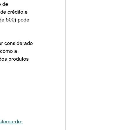
o de 
e crédito e 
de 500) pode 
or considerado 
, como a 
 dos produtos 
istema-de-