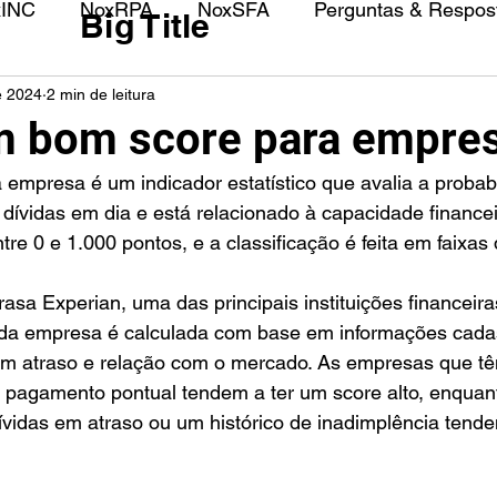
xINC
NoxRPA
NoxSFA
Perguntas & Respost
Big Title
e 2024
2 min de leitura
m bom score para empre
dívidas em dia e está relacionado à capacidade finance
re 0 e 1.000 pontos, e a classificação é feita em faixas 
sa Experian, uma das principais instituições financeiras
da empresa é calculada com base em informações cadas
em atraso e relação com o mercado. As empresas que t
e pagamento pontual tendem a ter um score alto, enquan
vidas em atraso ou um histórico de inadimplência tende