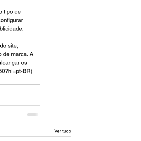
 tipo de 
onfigurar 
blicidade.
o site, 
o de marca. A 
lcançar os 
050?hl=pt-BR)
Ver tudo