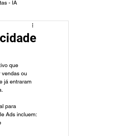
as - IA
icidade
r vendas ou 
e já entraram 
a.
al para 
e Ads incluem: 
e 