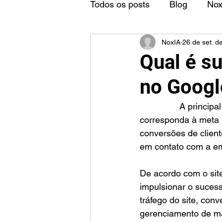
Todos os posts
Blog
No
NoxIA
26 de set. d
Qual é su
no Googl
		A principal meta de publicidade no Google Ads é escolher um objetivo que 
corresponda à meta p
conversões de client
em contato com a em
De acordo com o site
impulsionar o suces
tráfego do site, conv
gerenciamento de m