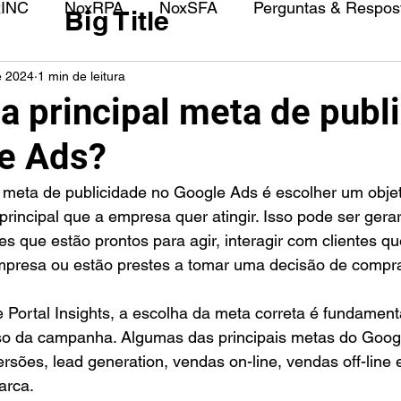
xINC
NoxRPA
NoxSFA
Perguntas & Respost
Big Title
e 2024
1 min de leitura
a principal meta de publ
e Ads?
rincipal que a empresa quer atingir. Isso pode ser gera
es que estão prontos para agir, interagir com clientes qu
presa ou estão prestes a tomar uma decisão de compr
 Portal Insights, a escolha da meta correta é fundament
so da campanha. Algumas das principais metas do Googl
ersões, lead generation, vendas on-line, vendas off-line 
arca.