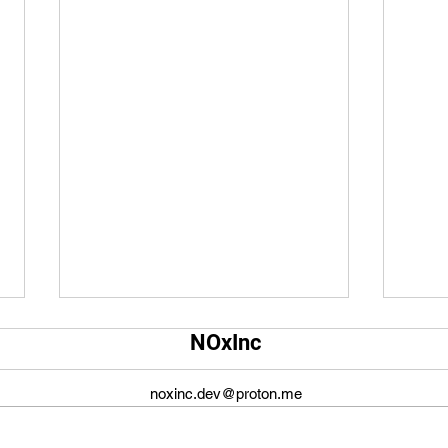
Qual é o tamanho da tela do
Qual
NOxInc
YouTube?
O ta
O tamanho da tela do YouTube
propo
noxinc.dev@proton.me
não é fixo e varia dependendo do
defin
dispositivo ou plataforma
signi