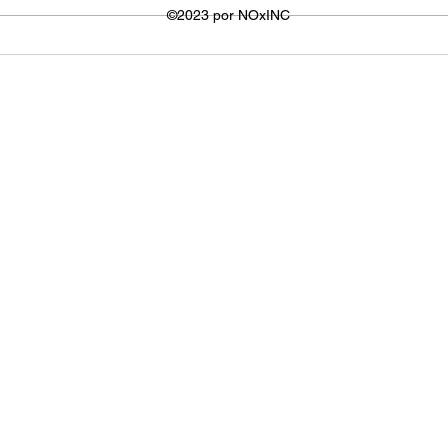
utilizada para visualizar os
©2023 por NOxINC
de lar
vídeos. No entanto,...