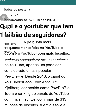
Todos os posts
NoxIA
Todos os posts
26 de set. de 2024
1 min de leitura
Qual é o youtuber que tem
Blog
1 bilhão de seguidores?
NoxINC
		A pergunta mais 
NoxRPA
frequentemente feita no YouTube é 
NoxSFA
quem é o YouTuber com mais inscritos. 
Embora haja muitos canais populares 
Perguntas & Respostas - IA
no YouTube, apenas um pode ser 
considerado o mais popular: 
PewDiePie. Desde 2013, o canal do 
YouTuber sueco Felix Arvid Ulf 
Kjellberg, conhecido como PewDiePie, 
lidera o ranking de canais do YouTube 
com mais inscritos, com mais de 313 
milhões de inscritos. Além disso, ele 