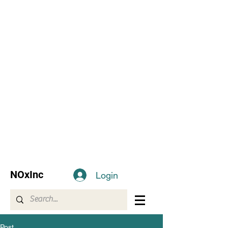
NOxInc
Login
Post