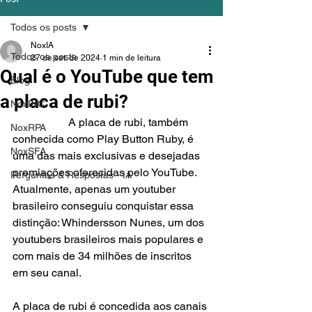
Todos os posts
NoxIA
Todos os posts
27 de set. de 2024
1 min de leitura
Qual é o YouTube que tem
Blog
a placa de rubi?
NoxINC
		A placa de rubi, também 
NoxRPA
conhecida como Play Button Ruby, é 
NoxSFA
uma das mais exclusivas e desejadas 
premiações oferecidas pelo YouTube. 
Perguntas & Respostas - IA
Atualmente, apenas um youtuber 
brasileiro conseguiu conquistar essa 
distinção: Whindersson Nunes, um dos 
youtubers brasileiros mais populares e 
com mais de 34 milhões de inscritos 
em seu canal.
A placa de rubi é concedida aos canais 