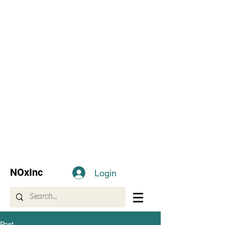
NOxInc
Login
Post