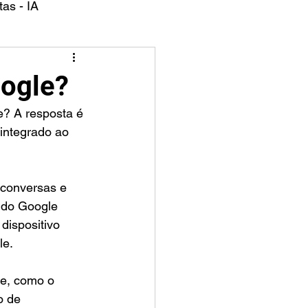
as - IA
oogle?
integrado ao 
 conversas e 
 do Google 
dispositivo 
le.
e, como o 
o de 