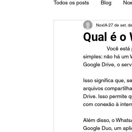
Todos os posts
Blog
No
NoxIA
27 de set. d
Qual é o
		Você está procurando saber qual é o WhatsApp que tem no Google? A resposta é 
simples: não há um 
Google Drive, o ser
Isso significa que, 
arquivos compartilh
Drive. Isso permite 
com conexão à inter
Além disso, o Whats
Google Duo, um apli