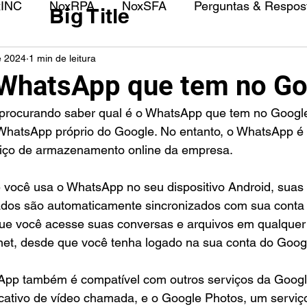
xINC
NoxRPA
NoxSFA
Perguntas & Respost
Big Title
e 2024
1 min de leitura
 WhatsApp que tem no G
WhatsApp próprio do Google. No entanto, o WhatsApp é 
viço de armazenamento online da empresa.
se você usa o WhatsApp no seu dispositivo Android, suas
ados são automaticamente sincronizados com sua conta
que você acesse suas conversas e arquivos em qualquer 
net, desde que você tenha logado na sua conta do Goog
App também é compatível com outros serviços da Googl
cativo de vídeo chamada, e o Google Photos, um serviç