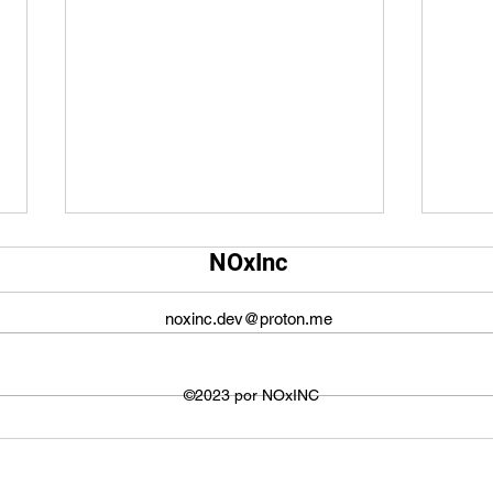
Qual é o tamanho da tela do
Qual
NOxInc
YouTube?
O ta
O tamanho da tela do YouTube
propo
noxinc.dev@proton.me
não é fixo e varia dependendo do
defin
dispositivo ou plataforma
signi
utilizada para visualizar os
©2023 por NOxINC
de lar
vídeos. No entanto,...