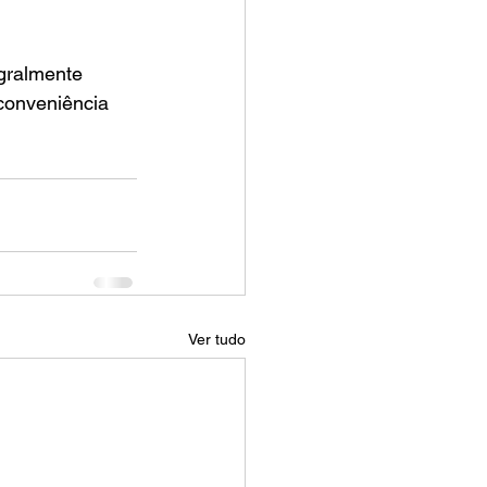
gralmente 
conveniência 
Ver tudo