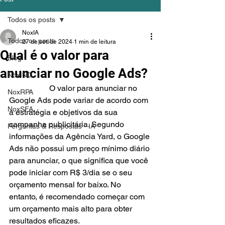
Todos os posts
NoxIA
Todos os posts
27 de set. de 2024
1 min de leitura
Qual é o valor para
Blog
anunciar no Google Ads?
NoxINC
		O valor para anunciar no 
NoxRPA
Google Ads pode variar de acordo com 
NoxSFA
a estratégia e objetivos da sua 
campanha publicitária. Segundo 
Perguntas & Respostas - IA
informações da Agência Yard, o Google 
Ads não possui um preço mínimo diário 
para anunciar, o que significa que você 
pode iniciar com R$ 3/dia se o seu 
orçamento mensal for baixo. No 
entanto, é recomendado começar com 
um orçamento mais alto para obter 
resultados eficazes.