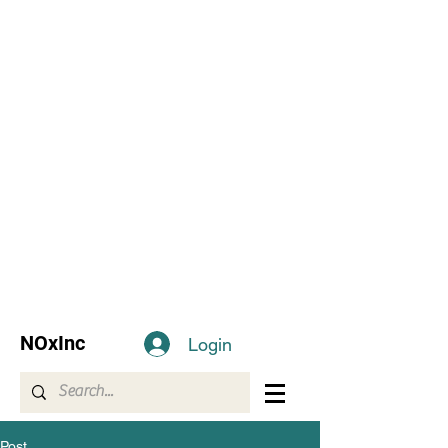
NOxInc
Login
Post