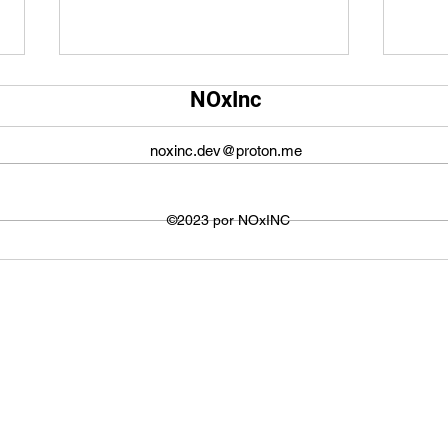
Qual é o tamanho da tela do
Qual
NOxInc
YouTube?
O ta
O tamanho da tela do YouTube
propo
noxinc.dev@proton.me
não é fixo e varia dependendo do
defin
dispositivo ou plataforma
signi
utilizada para visualizar os
©2023 por NOxINC
de lar
vídeos. No entanto,...