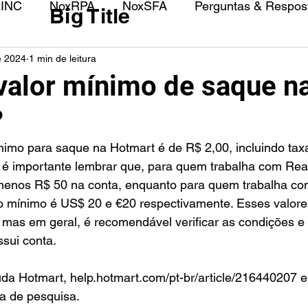
xINC
NoxRPA
NoxSFA
Perguntas & Respost
Big Title
e 2024
1 min de leitura
 valor mínimo de saque n
?
 é importante lembrar que, para quem trabalha com Reai
 menos R$ 50 na conta, enquanto para quem trabalha co
o mínimo é US$ 20 e €20 respectivamente. Esses valor
mas em geral, é recomendável verificar as condições e
sui conta.
uda Hotmart, help.hotmart.com/pt-br/article/216440207 e
a de pesquisa.