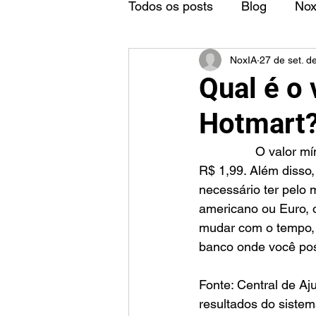
Todos os posts
Blog
No
NoxIA
27 de set. d
Qual é o
Hotmart
		O valor mínimo para saque na Hotmart é de R$ 2,00, incluindo taxa de saque de 
R$ 1,99. Além disso,
necessário ter pelo
americano ou Euro, 
mudar com o tempo, 
banco onde você pos
Fonte: Central de Aj
resultados do sistem