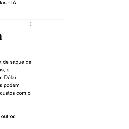
as - IA
a
s, é 
m Dólar 
es podem 
 custos com o 
 outros 