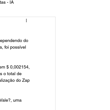
as - IA
, foi possível 
 em $ 0,002154, 
 o total de 
alização do Zap 
 Vale?, uma 