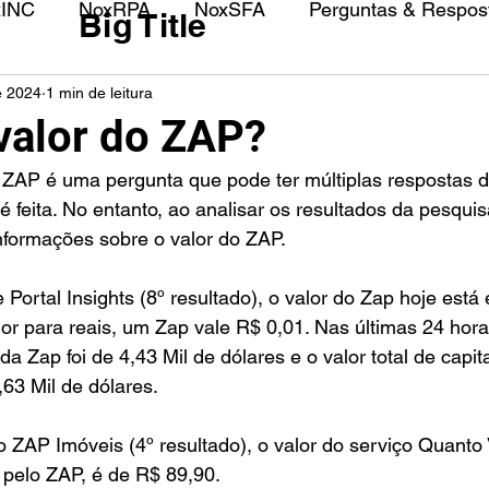
xINC
NoxRPA
NoxSFA
Perguntas & Respost
Big Title
e 2024
1 min de leitura
 valor do ZAP?
 feita. No entanto, ao analisar os resultados da pesquisa
informações sobre o valor do ZAP.
 Portal Insights (8º resultado), o valor do Zap hoje está
or para reais, um Zap vale R$ 0,01. Nas últimas 24 horas
 Zap foi de 4,43 Mil de dólares e o valor total de capit
63 Mil de dólares.
 ZAP Imóveis (4º resultado), o valor do serviço Quanto
 pelo ZAP, é de R$ 89,90.