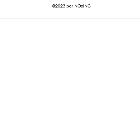
utilizada para visualizar os
©2023 por NOxINC
de lar
vídeos. No entanto,...