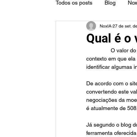
Todos os posts
Blog
No
NoxIA
27 de set. d
Qual é o
		O valor do ZAP é uma pergunta que pode ter múltiplas respostas dependendo do 
contexto em que ela é
identificar algumas 
De acordo com o site
convertendo este val
negociações da moeda
é atualmente de 508,
Já segundo o blog do
ferramenta oferecida