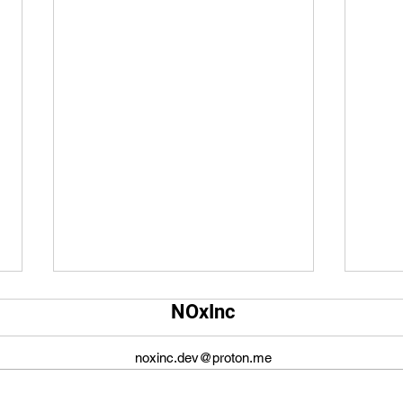
Qual é o tamanho da tela do
Qual
NOxInc
YouTube?
O ta
O tamanho da tela do YouTube
propo
noxinc.dev@proton.me
não é fixo e varia dependendo do
defin
dispositivo ou plataforma
signi