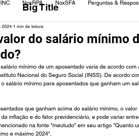
xINC
NoxRPA
NoxSFA
Perguntas & Respost
Big Title
e 2024
1 min de leitura
 valor do salário mínimo 
ado?
nstituto Nacional do Seguro Social (INSS). De acordo co
, o salário mínimo para aposentados que ganham um sal
sentados que ganham acima do salário mínimo, o valor 
da inflação e do fator previdenciário, e pode variar entr
encionado na fonte "meutudo" em seu artigo "Quanto 
imo e máximo 2024".