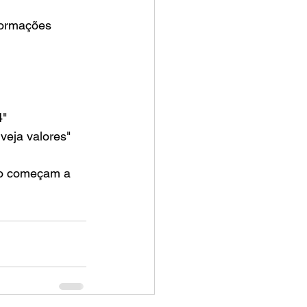
formações 
4"
veja valores"
mo começam a 