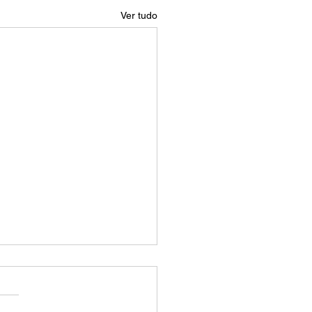
Ver tudo
 é o tamanho de 16:9?
manho de 16:9 é uma
rção de aspecto que é