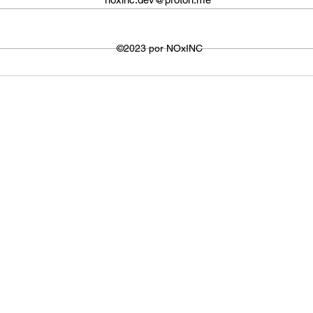
não é fixo e varia dependendo do
defin
dispositivo ou plataforma
signi
utilizada para visualizar os
©2023 por NOxINC
de lar
vídeos. No entanto,...