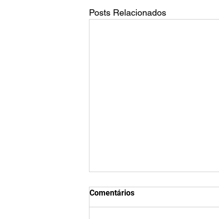
Posts Relacionados
Qual é o tamanho da tela do
Comentários
TikTok?
O tamanho padrão de vídeo do