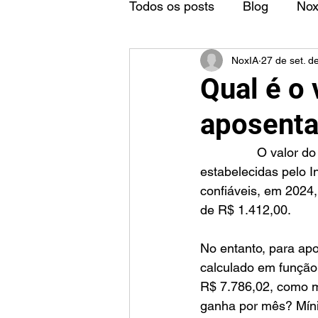
Todos os posts
Blog
No
NoxIA
27 de set. d
Qual é o
aposent
		O valor do salário mínimo de um aposentado varia de acordo com as regras 
estabelecidas pelo I
confiáveis, em 2024
de R$ 1.412,00.
No entanto, para apo
calculado em função 
R$ 7.786,02, como m
ganha por mês? Mín