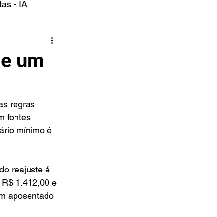
as - IA
de um
m fontes 
ário mínimo é 
do reajuste é 
e R$ 1.412,00 e 
um aposentado 