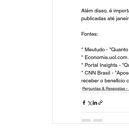
Além disso, é import
publicadas até janei
Fontes:
* Meutudo - "Quant
* Economia.uol.com.b
* Portal Insights - 
* CNN Brasil - "Apo
receber o benefício 
Perguntas & Respostas - 