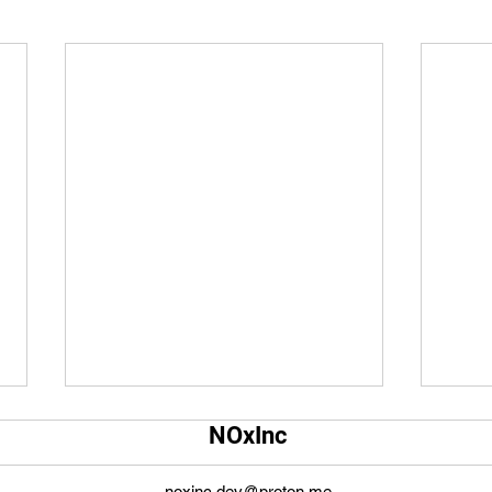
Qual é o tamanho da tela do
Qual
NOxInc
YouTube?
O ta
O tamanho da tela do YouTube
propo
noxinc.dev@proton.me