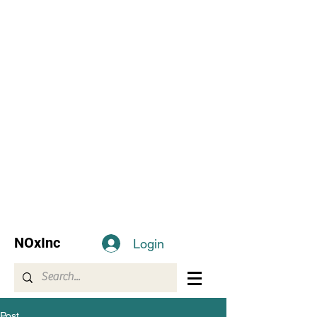
NOxInc
Login
Post