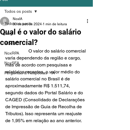
Todos os posts
NoxIA
Todos os posts
30 de set. de 2024
1 min de leitura
Qual é o valor do salário
Blog
comercial?
NoxINC
		O valor do salário comercial 
NoxRPA
varia dependendo da região e cargo, 
NoxSFA
mas de acordo com pesquisas e 
relatórios recentes, o valor médio do 
Perguntas & Respostas - IA
salário comercial no Brasil é de 
aproximadamente R$ 1.511,74, 
segundo dados do Portal Salário e do 
CAGED (Consolidado de Declarações 
de Impressão de Guia de Recolha de 
Tributos). Isso representa um reajuste 
de 1,95% em relação ao ano anterior.