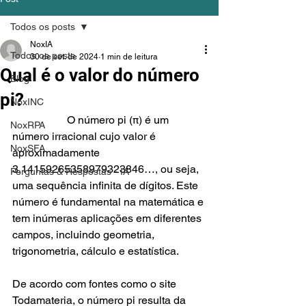
Todos os posts
NoxIA
Todos os posts
30 de set. de 2024
1 min de leitura
Qual é o valor do número
Blog
pi?
NoxINC
		O número pi (π) é um 
NoxRPA
número irracional cujo valor é 
NoxSFA
aproximadamente 
3,14159265358979323846…, ou seja, 
Perguntas & Respostas - IA
uma sequência infinita de dígitos. Este 
número é fundamental na matemática e 
tem inúmeras aplicações em diferentes 
campos, incluindo geometria, 
trigonometria, cálculo e estatística.
De acordo com fontes como o site 
Todamateria, o número pi resulta da 