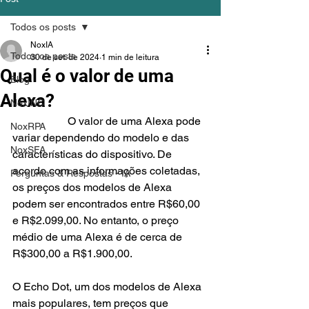
Todos os posts
NoxIA
Todos os posts
30 de set. de 2024
1 min de leitura
Qual é o valor de uma
Blog
Alexa?
NoxINC
		O valor de uma Alexa pode 
NoxRPA
variar dependendo do modelo e das 
NoxSFA
características do dispositivo. De 
acordo com as informações coletadas, 
Perguntas & Respostas - IA
os preços dos modelos de Alexa 
podem ser encontrados entre R$60,00 
e R$2.099,00. No entanto, o preço 
médio de uma Alexa é de cerca de 
R$300,00 a R$1.900,00.
O Echo Dot, um dos modelos de Alexa 
mais populares, tem preços que 