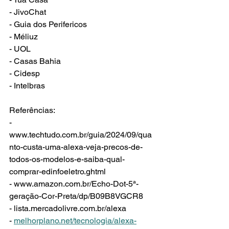
- JivoChat
- Guia dos Perifericos
- Méliuz
- UOL
- Casas Bahia
- Cidesp
- Intelbras
Referências:
- 
www.techtudo.com.br/guia/2024/09/qua
nto-custa-uma-alexa-veja-precos-de-
todos-os-modelos-e-saiba-qual-
comprar-edinfoeletro.ghtml
- www.amazon.com.br/Echo-Dot-5ª-
geração-Cor-Preta/dp/B09B8VGCR8
- lista.mercadolivre.com.br/alexa
- 
melhorplano.net/tecnologia/alexa-