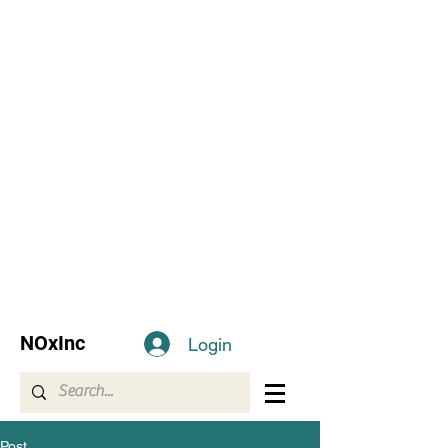
NOxInc
Login
Post