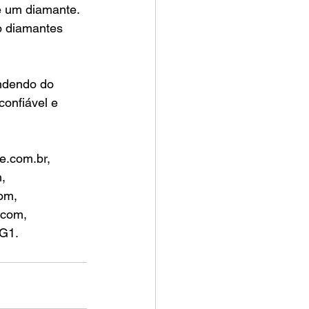
e um diamante. 
o diamantes 
ndendo do 
onfiável e 
le.com.br, 
, 
om, 
.com, 
 G1.