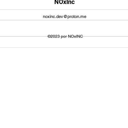
NOxInc
YouTube?
O ta
O tamanho da tela do YouTube
propo
noxinc.dev@proton.me
não é fixo e varia dependendo do
defin
dispositivo ou plataforma
signi
utilizada para visualizar os
©2023 por NOxINC
de lar
vídeos. No entanto,...