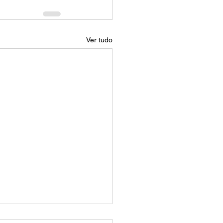
Ver tudo
 é o tamanho de 16:9?