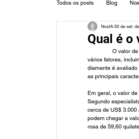
Todos os posts
Blog
No
NoxIA
30 de set. d
Qual é o
		O valor de um diamante é uma questão complexa e subjetiva, pois depende de 
vários fatores, inclu
diamante é avaliado 
as principais caracte
Em geral, o valor d
Segundo especialista
cerca de US$ 3.000 
podem chegar a valo
rosa de 59,60 quilat