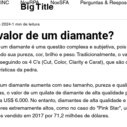
xINC
NoxRPA
NoxSFA
Perguntas & Respost
Big Title
e 2024
1 min de leitura
 valor de um diamante?
indo sua pureza, cor, brilho e peso. Tradicionalmente, o v
seguindo os 4 C's (Cut, Color, Clarity e Carat), que são
rísticas da pedra.
e um diamante aumenta com seu tamanho, pureza e quali
s, o valor de um quilate de diamante de alta qualidade 
a US$ 6.000. No entanto, diamantes de alta qualidade e
res extremamente altos, como no caso do "Pink Star", 
es vendido em 2017 por 71,2 milhões de dólares.