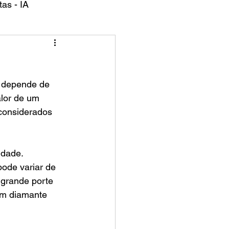
as - IA
alor de um 
 considerados 
dade. 
pode variar de 
 grande porte 
um diamante 