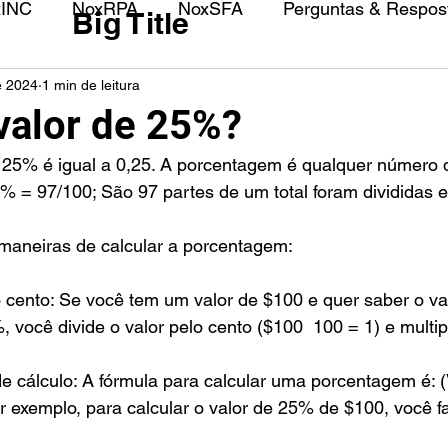
xINC
NoxRPA
NoxSFA
Perguntas & Respost
Big Title
e 2024
1 min de leitura
 valor de 25%?
% = 97/100; São 97 partes de um total foram divididas 
maneiras de calcular a porcentagem:
lo cento: Se você tem um valor de $100 e quer saber o va
você divide o valor pelo cento ($100  100 = 1) e multipl
 de cálculo: A fórmula para calcular uma porcentagem é: (
or exemplo, para calcular o valor de 25% de $100, você fa