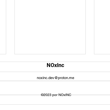
Qual é o tamanho da tela do
Qual
NOxInc
YouTube?
O ta
O tamanho da tela do YouTube
propo
noxinc.dev@proton.me
não é fixo e varia dependendo do
defin
dispositivo ou plataforma
signi
utilizada para visualizar os
©2023 por NOxINC
de lar
vídeos. No entanto,...