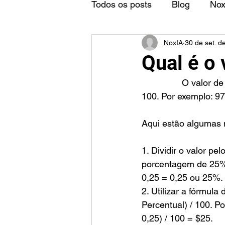
Todos os posts
Blog
No
NoxIA
30 de set. d
Qual é o
		O valor de 25% é igual a 0,25. A porcentagem é qualquer número dividido por 
100. Por exemplo: 97
Aqui estão algumas 
1. Dividir o valor pe
porcentagem de 25%, 
0,25 = 0,25 ou 25%.
2. Utilizar a fórmula
Percentual) / 100. P
0,25) / 100 = $25.