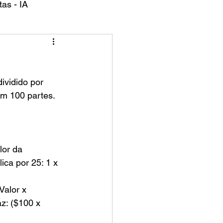
as - IA
em 100 partes.
lor da 
ica por 25: 1 x 
Valor x 
z: ($100 x 