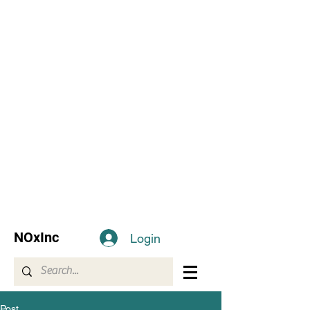
NOxInc
Login
Post