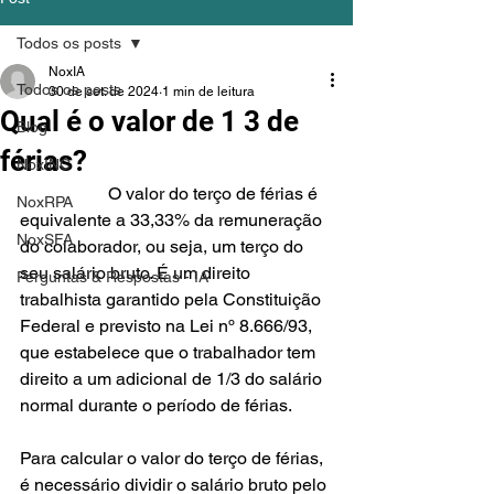
Todos os posts
NoxIA
Todos os posts
30 de set. de 2024
1 min de leitura
Qual é o valor de 1 3 de
Blog
férias?
NoxINC
		O valor do terço de férias é 
NoxRPA
equivalente a 33,33% da remuneração 
NoxSFA
do colaborador, ou seja, um terço do 
seu salário bruto. É um direito 
Perguntas & Respostas - IA
trabalhista garantido pela Constituição 
Federal e previsto na Lei nº 8.666/93, 
que estabelece que o trabalhador tem 
direito a um adicional de 1/3 do salário 
normal durante o período de férias.
Para calcular o valor do terço de férias, 
é necessário dividir o salário bruto pelo 