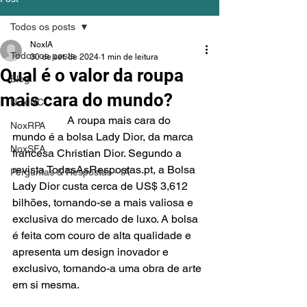
Todos os posts
NoxIA
Todos os posts
30 de set. de 2024
1 min de leitura
Qual é o valor da roupa
Blog
mais cara do mundo?
NoxINC
		A roupa mais cara do 
NoxRPA
mundo é a bolsa Lady Dior, da marca 
NoxSFA
francesa Christian Dior. Segundo a 
revista TodasAsRespostas.pt, a Bolsa 
Perguntas & Respostas - IA
Lady Dior custa cerca de US$ 3,612 
bilhões, tornando-se a mais valiosa e 
exclusiva do mercado de luxo. A bolsa 
é feita com couro de alta qualidade e 
apresenta um design inovador e 
exclusivo, tornando-a uma obra de arte 
em si mesma.