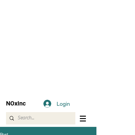
NOxInc
Login
Post