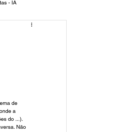
as - IA
tema de 
 onde a 
s do ...). 
versa. Não 