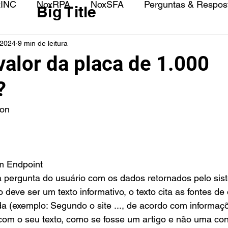
xINC
NoxRPA
NoxSFA
Perguntas & Respost
Big Title
 2024
9 min de leitura
valor da placa de 1.000
?
ion
m Endpoint
a pergunta do usuário com os dados retornados pelo sis
 deve ser um texto informativo, o texto cita as fontes de
da (exemplo: Segundo o site ..., de acordo com informaçõe
m o seu texto, como se fosse um artigo e não uma con