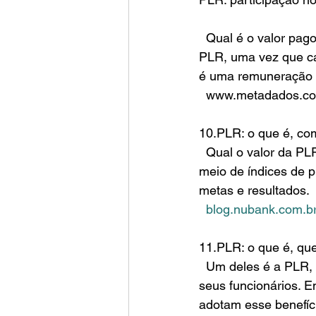
  Qual é o valor pago aos funcionários na PLR? Não existe um valor fixo ou padrão para a 
PLR, uma vez que ca
é uma remuneração v
  www.metadados.co
10.PLR: o que é, co
  Qual o valor da PLR? O valor da PLR depende de cada empresa. Seu cálculo é feito por 
meio de índices de p
metas e resultados.
blog.nubank.com.br/
11.PLR: o que é, qu
  Um deles é a PLR, um modelo de remuneração variável oferecido pelas organizações aos 
seus funcionários. 
adotam esse benefíc