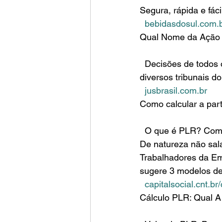
Segura, rápida e fác
bebidasdosul.com.
Qual Nome da Ação p
  Decisões de todos os Tribunais, com busca unificada e gratuita. Precedentes retirados de 
diversos tribunais do
jusbrasil.com.br
Como calcular a part
  O que é PLR? Como dissemos anteriormente, a PLR é um bônus pago aos funcionários. 
De natureza não sala
Trabalhadores da Emp
sugere 3 modelos de
capitalsocial.cnt.br
Cálculo PLR: Qual A