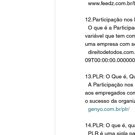
  www.feedz.com.br/
12.Participação nos
  O que é a Participação nos Lucros e Resultados? A PLR é um sistema de remuneração 
variável que tem com
uma empresa com se
  direitodetodos.com.br/participacao-nos-lucros-e-resultados/    2023-11-
09T00:00:00.00000
13.PLR: O Que é, Qu
  A Participação nos Lucros e Resultados (PLR) é um benefício oferecido pelas empresas 
aos empregados como
o sucesso da organi
genyo.com.br/plr/
14.PLR: O que é, qu
  PLR é uma sigla para Participação nos Lucros ou Resultados. Ou seja, é um benefício que 