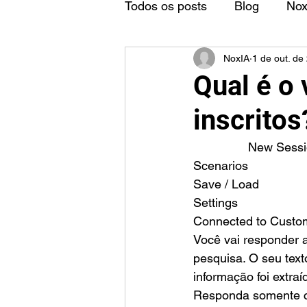
Todos os posts
Blog
No
NoxIA
1 de out. de
Qual é o 
inscritos
		New Sess
Scenarios
Save / Load
Settings
Connected to Custo
Você vai responder 
pesquisa. O seu texto
informação foi extraí
Responda somente co