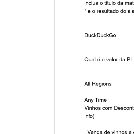
inclua o título da ma
" e o resultado do s
DuckDuckGo
Qual é o valor da P
All Regions
Any Time
Vinhos com Desconto
info)
  Venda de vinhos e espumantes para todo Brasil na comodidade de sua casa. Compra 