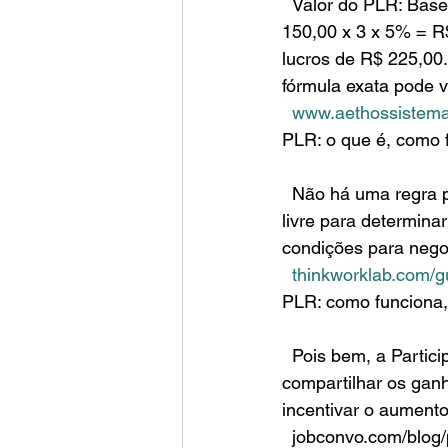
  Valor do PLR: Base de cálculo x Fatores de ponderação x Percentual do lucro líquido = R$. 
150,00 x 3 x 5% = R$
lucros de R$ 225,00.
fórmula exata pode 
www.aethossistemas
PLR: o que é, como 
  Não há uma regra para calcular o valor da PLR. Desde que siga a legislação, a empresa é 
livre para determina
condições para nego
thinkworklab.com/gu
PLR: como funciona,
  Pois bem, a Participação nos Lucros ou Resultados (PLR) é um programa que visa 
compartilhar os gan
incentivar o aumento
  jobconvo.com/blog/programa-de-participacao-nos-lucros-e-resultados-plr/    2024-04-