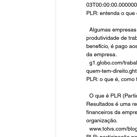
03T00:00:00.00000
PLR: entenda o que 
  Algumas empresas pagam aos trabalhadores uma compensação financeira sobre a 
produtividade de tra
benefício, é pago ao
da empresa.
  g1.globo.com/trabalho-e-carreira/noticia/2023/01/07/plr-entenda-o-que-e-como-funciona-e-
quem-tem-direito.gh
PLR: o que é, como 
  O que é PLR (Participação nos Lucros e Resultados)? A Participação nos Lucros e 
Resultados é uma re
financeiros da empr
organização.
  www.totvs.com/bl
PLR: participação no