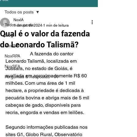
Todos os posts
NoxIA
Todos os posts
1 de out. de 2024
1 min de leitura
Qual é o valor da fazenda
Blog
do Leonardo Talismã?
NoxINC
		A fazenda do cantor 
NoxRPA
Leonardo Talismã, localizada em 
NoxSFA
Jussara, no estado de Goiás, é 
avaliada em aproximadamente R$ 60 
Perguntas & Respostas - IA
milhões. Com uma área de 1 mil 
hectare, a propriedade é dedicada à 
pecuária bovina e abriga mais de 5 mil 
cabeças de gado, disponíveis para 
recria, engorda e vendas em leilões.
Segundo informações publicadas nos 
sites G1, Globo Rural, Observatório 