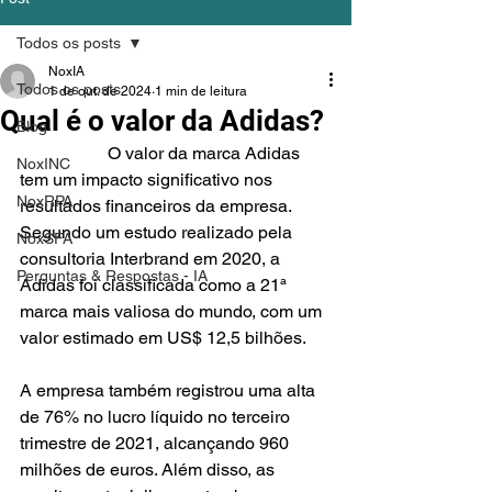
Todos os posts
NoxIA
Todos os posts
1 de out. de 2024
1 min de leitura
Qual é o valor da Adidas?
Blog
		O valor da marca Adidas 
NoxINC
tem um impacto significativo nos 
NoxRPA
resultados financeiros da empresa. 
Segundo um estudo realizado pela 
NoxSFA
consultoria Interbrand em 2020, a 
Perguntas & Respostas - IA
Adidas foi classificada como a 21ª 
marca mais valiosa do mundo, com um 
valor estimado em US$ 12,5 bilhões.
A empresa também registrou uma alta 
de 76% no lucro líquido no terceiro 
trimestre de 2021, alcançando 960 
milhões de euros. Além disso, as 