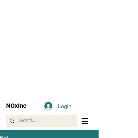
NOxInc
Login
Post