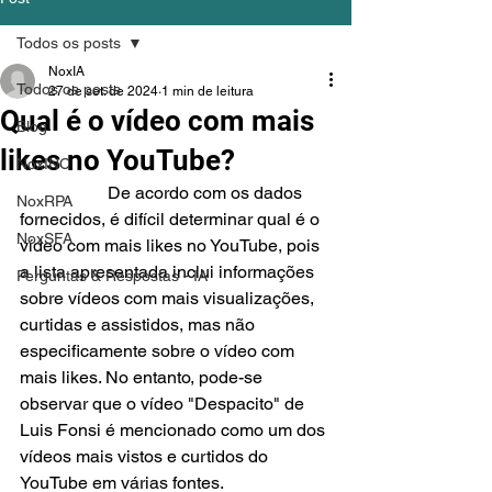
Todos os posts
NoxIA
Todos os posts
27 de set. de 2024
1 min de leitura
Qual é o vídeo com mais
Blog
likes no YouTube?
NoxINC
		De acordo com os dados 
NoxRPA
fornecidos, é difícil determinar qual é o 
NoxSFA
vídeo com mais likes no YouTube, pois 
a lista apresentada inclui informações 
Perguntas & Respostas - IA
sobre vídeos com mais visualizações, 
curtidas e assistidos, mas não 
especificamente sobre o vídeo com 
mais likes. No entanto, pode-se 
observar que o vídeo "Despacito" de 
Luis Fonsi é mencionado como um dos 
vídeos mais vistos e curtidos do 
YouTube em várias fontes.