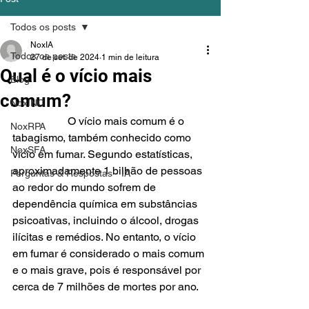
Todos os posts
NoxIA
Todos os posts
27 de set. de 2024
1 min de leitura
Qual é o vício mais
Blog
comum?
NoxINC
		O vício mais comum é o 
NoxRPA
tabagismo, também conhecido como 
NoxSFA
vício em fumar. Segundo estatísticas, 
aproximadamente 1 bilhão de pessoas 
Perguntas & Respostas - IA
ao redor do mundo sofrem de 
dependência química em substâncias 
psicoativas, incluindo o álcool, drogas 
ilícitas e remédios. No entanto, o vício 
em fumar é considerado o mais comum 
e o mais grave, pois é responsável por 
cerca de 7 milhões de mortes por ano.