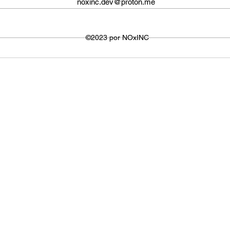
O tamanho da tela do YouTube
propo
noxinc.dev@proton.me
não é fixo e varia dependendo do
defin
dispositivo ou plataforma
signi
utilizada para visualizar os
©2023 por NOxINC
de lar
vídeos. No entanto,...