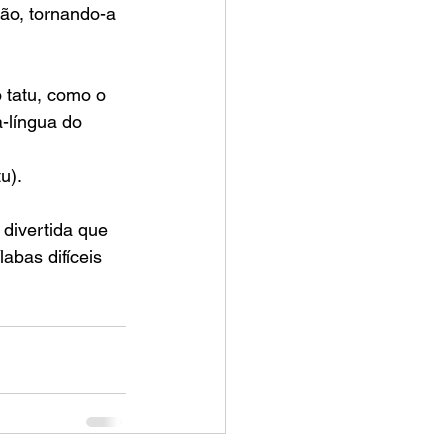
ção, tornando-a 
 tatu, como o 
a-língua do 
u).
 divertida que 
labas difíceis 