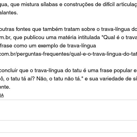
ua, que mistura sílabas e construções de difícil articula
alantes.
outras fontes que também tratam sobre o trava-língua do
om.br, que publicou uma matéria intitulada "Qual é o trav
 frase como um exemplo de trava-língua 
com.br/perguntas-frequentes/qual-e-o-trava-lingua-do-tat
concluir que o trava-língua do tatu é uma frase popular e
ô, o tatu tá aí? Não, o tatu não tá." e sua variedade de sí
ente.
IA