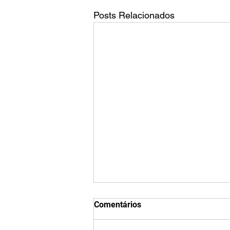
Posts Relacionados
Qual é o tamanho da tela do
Comentários
TikTok?