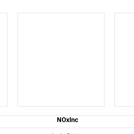
Qual é o tamanho da tela do
Qual
NOxInc
YouTube?
O ta