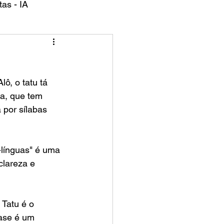
as - IA
sa, que tem 
 por sílabas 
-línguas" é uma 
clareza e 
Tatu é o 
rase é um 