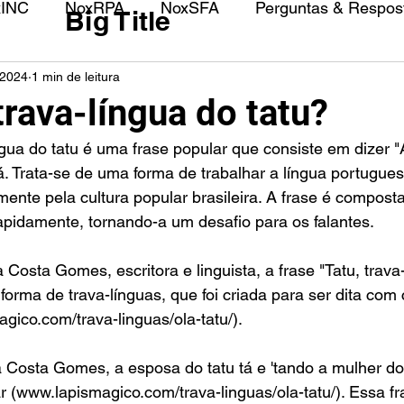
xINC
NoxRPA
NoxSFA
Perguntas & Respost
Big Title
 2024
1 min de leitura
trava-língua do tatu?
tá. Trata-se de uma forma de trabalhar a língua portugue
mente pela cultura popular brasileira. A frase é composta
 rapidamente, tornando-a um desafio para os falantes.
Costa Gomes, escritora e linguista, a frase "Tatu, trava
 forma de trava-línguas, que foi criada para ser dita com 
gico.com/trava-linguas/ola-tatu/).
Costa Gomes, a esposa do tatu tá e 'tando a mulher do 
r (www.lapismagico.com/trava-linguas/ola-tatu/). Essa f