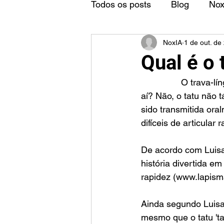
Todos os posts
Blog
No
NoxIA
1 de out. de
Qual é o 
		O trava-língua do tatu é uma frase popular que consiste em dizer "Alô, o tatu tá 
aí? Não, o tatu não 
sido transmitida oral
difíceis de articular
De acordo com Luisa 
história divertida em
rapidez (www.lapisma
Ainda segundo Luisa 
mesmo que o tatu 'ta