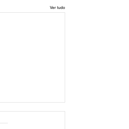
Ver tudo
 é o tamanho de 16:9?
manho de 16:9 é uma