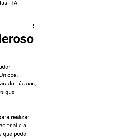
as - IA
deroso
Unidos. 
ão de núcleos, 
ês que 
ara realizar 
acional e a 
e que pode 