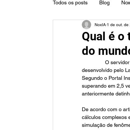
Todos os posts
Blog
No
NoxIA
1 de out. de
Qual é o
do mund
		O servidor mais poderoso do mundo é o Frontier, um supercomputador 
desenvolvido pelo L
Segundo o Portal Ins
superando em 2,5 ve
anteriormente detinh
De acordo com o artig
cálculos complexos e
simulação de fenôme