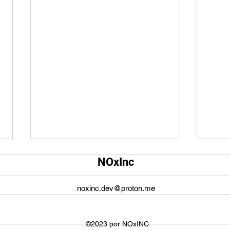
Qual é o tamanho da tela do
Qual
NOxInc
YouTube?
O ta
O tamanho da tela do YouTube
propo
noxinc.dev@proton.me
não é fixo e varia dependendo do
defin
dispositivo ou plataforma
signi
utilizada para visualizar os
©2023 por NOxINC
de lar