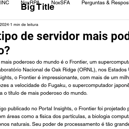
xINC
NoxRPA
NoxSFA
Perguntas & Respost
Big Title
 2024
1 min de leitura
 tipo de servidor mais po
o?
aboratório Nacional de Oak Ridge (ORNL), nos Estados 
ights, o Frontier é impressionante, com mais de um milh
zes a velocidade do Fugaku, o supercomputador japon
a o título de mais poderoso do mundo.
o publicado no Portal Insights, o Frontier foi projetado p
m áreas como a física dos partículas, a biologia comput
nos naturais. Seu poder de processamento é tão grand