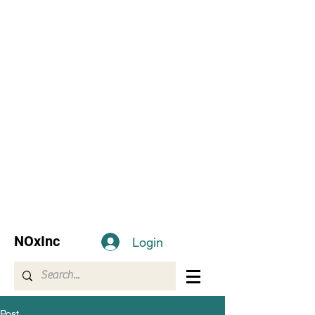
NOxInc
Login
Post