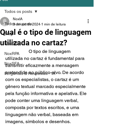
Todos os posts
NoxIA
Todos os posts
3 de out. de 2024
1 min de leitura
Qual é o tipo de linguagem
Blog
utilizada no cartaz?
NoxINC
		O tipo de linguagem 
NoxRPA
utilizada no cartaz é fundamental para 
NoxSFA
transmitir eficazmente a mensagem 
pretendida ao público-alvo. De acordo 
Perguntas & Respostas - IA
com os especialistas, o cartaz é um 
gênero textual marcado especialmente 
pela função informativa e apelativa. Ele 
pode conter uma linguagem verbal, 
composta por textos escritos, e uma 
linguagem não verbal, baseada em 
imagens, símbolos e desenhos.