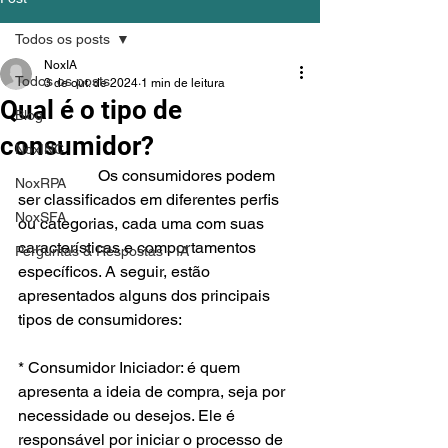
Todos os posts
NoxIA
Todos os posts
3 de out. de 2024
1 min de leitura
Qual é o tipo de
Blog
consumidor?
NoxINC
		Os consumidores podem 
NoxRPA
ser classificados em diferentes perfis 
NoxSFA
ou categorias, cada uma com suas 
características e comportamentos 
Perguntas & Respostas - IA
específicos. A seguir, estão 
apresentados alguns dos principais 
tipos de consumidores:
* Consumidor Iniciador: é quem 
apresenta a ideia de compra, seja por 
necessidade ou desejos. Ele é 
responsável por iniciar o processo de 