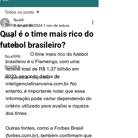
Todos os posts
NoxIA
Todos os posts
3 de out. de 2024
1 min de leitura
Qual é o time mais rico do
Blog
futebol brasileiro?
NoxINC
		O time mais rico do futebol 
NoxRPA
brasileiro é o Flamengo, com uma 
NoxSFA
receita total de R$ 1,37 bilhão em 
2023, segundo dados da 
Perguntas & Respostas - IA
inteligenciafinanceira.com.br. No 
entanto, é importante notar que essa 
informação pode variar dependendo do 
critério utilizado para avaliar a riqueza 
dos times.
Outras fontes, como a Forbes Brasil 
(forbes.com.br), também confirmam que 