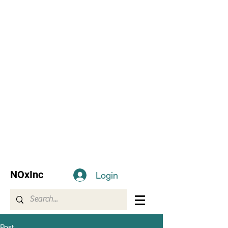
NOxInc
Login
Post