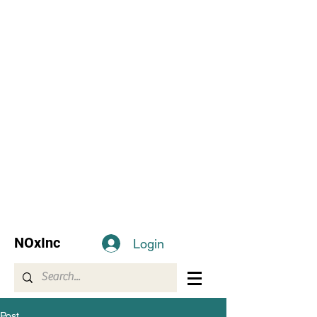
NOxInc
Login
Post