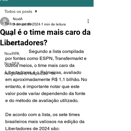
Todos os posts
NoxIA
Todos os posts
3 de out. de 2024
1 min de leitura
Qual é o time mais caro da
Blog
Libertadores?
NoxINC
		Segundo a lista compilada 
NoxRPA
por fontes como ESPN, Transfermarkt e 
NoxSFA
outros meios, o time mais caro da 
Libertadores é o Palmeiras, avaliado 
Perguntas & Respostas - IA
em aproximadamente R$ 1,1 bilhão. No 
entanto, é importante notar que este 
valor pode variar dependendo da fonte 
e do método de avaliação utilizado.
De acordo com a lista, os sete times 
brasileiros mais valiosos na edição da 
Libertadores de 2024 são: