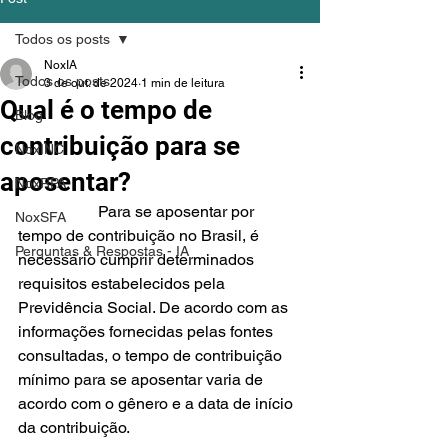
Todos os posts
NoxIA
Todos os posts
3 de out. de 2024
1 min de leitura
Qual é o tempo de
Blog
contribuição para se
NoxINC
aposentar?
NoxRPA
		Para se aposentar por 
NoxSFA
tempo de contribuição no Brasil, é 
Perguntas & Respostas - IA
necessário cumprir determinados 
requisitos estabelecidos pela 
Previdência Social. De acordo com as 
informações fornecidas pelas fontes 
consultadas, o tempo de contribuição 
mínimo para se aposentar varia de 
acordo com o gênero e a data de início 
da contribuição.