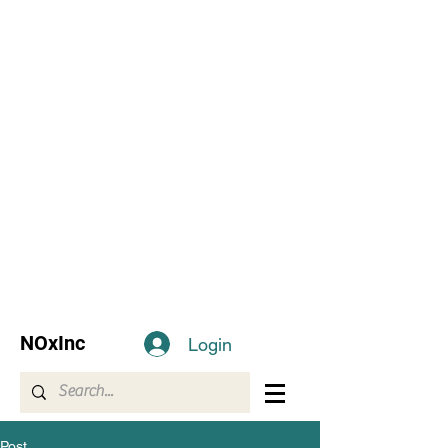
NOxInc
Login
Post