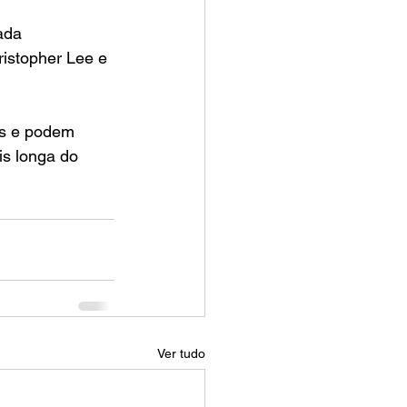
ada 
istopher Lee e 
es e podem 
is longa do 
Ver tudo