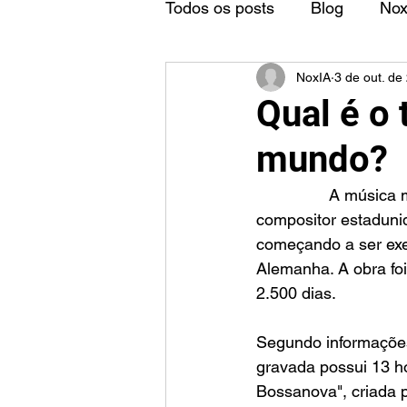
Todos os posts
Blog
No
NoxIA
3 de out. de
Qual é o
mundo?
		A música mais longa do mundo é "As Slow as Possible", composta pelo 
compositor estaduni
começando a ser exe
Alemanha. A obra foi
2.500 dias.
Segundo informações 
gravada possui 13 ho
Bossanova", criada 