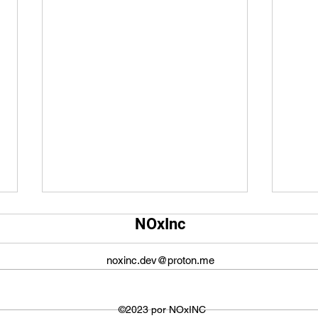
Qual é o tamanho da tela do
Qual
NOxInc
YouTube?
O ta
O tamanho da tela do YouTube
propo
noxinc.dev@proton.me
não é fixo e varia dependendo do
defin
dispositivo ou plataforma
signi
utilizada para visualizar os
©2023 por NOxINC
de lar