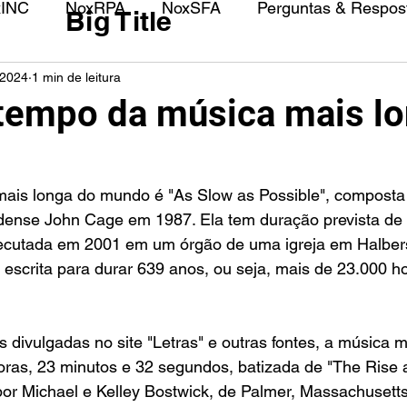
xINC
NoxRPA
NoxSFA
Perguntas & Respost
Big Title
 2024
1 min de leitura
 tempo da música mais l
dense John Cage em 1987. Ela tem duração prevista de 
cutada em 2001 em um órgão de uma igreja em Halbers
 escrita para durar 639 anos, ou seja, mais de 23.000 h
divulgadas no site "Letras" e outras fontes, a música m
ras, 23 minutos e 32 segundos, batizada de "The Rise a
por Michael e Kelley Bostwick, de Palmer, Massachusett