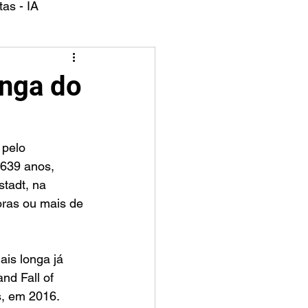
as - IA
onga do
639 anos, 
tadt, na 
oras ou mais de 
ais longa já 
nd Fall of 
s, em 2016.