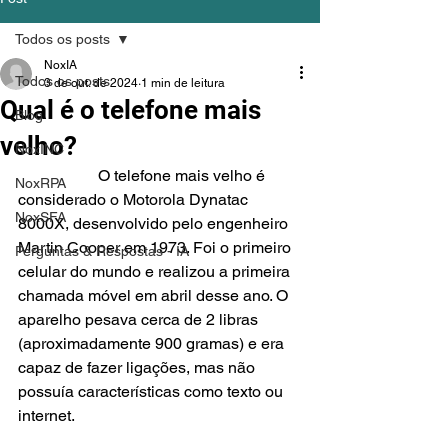
Todos os posts
NoxIA
Todos os posts
3 de out. de 2024
1 min de leitura
Qual é o telefone mais
Blog
velho?
NoxINC
		O telefone mais velho é 
NoxRPA
considerado o Motorola Dynatac 
NoxSFA
8000X, desenvolvido pelo engenheiro 
Martin Cooper em 1973. Foi o primeiro 
Perguntas & Respostas - IA
celular do mundo e realizou a primeira 
chamada móvel em abril desse ano. O 
aparelho pesava cerca de 2 libras 
(aproximadamente 900 gramas) e era 
capaz de fazer ligações, mas não 
possuía características como texto ou 
internet.