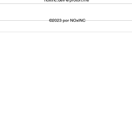
não é fixo e varia dependendo do
defin
dispositivo ou plataforma
signi
utilizada para visualizar os
©2023 por NOxINC
de lar
vídeos. No entanto,...