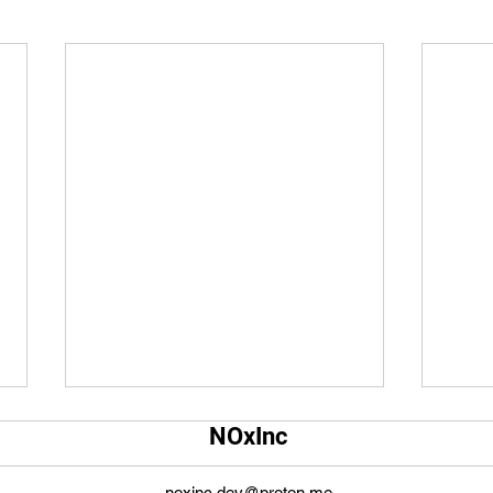
Qual é o tamanho da tela do
Qual
NOxInc
YouTube?
O ta
O tamanho da tela do YouTube
propo
noxinc.dev@proton.me