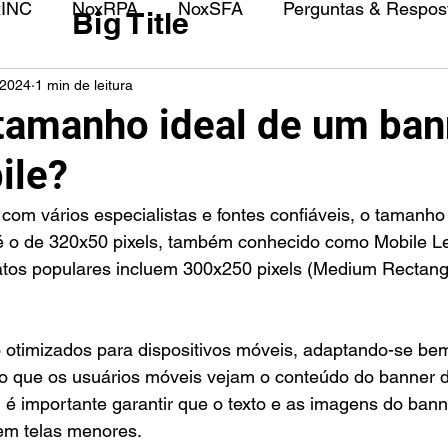
xINC
NoxRPA
NoxSFA
Perguntas & Respost
Big Title
 2024
1 min de leitura
 tamanho ideal de um ban
ile?
é o de 320x50 pixels, também conhecido como Mobile L
matos populares incluem 300x250 pixels (Medium Rectang
otimizados para dispositivos móveis, adaptando-se bem
o que os usuários móveis vejam o conteúdo do banner de
, é importante garantir que o texto e as imagens do ban
 em telas menores.