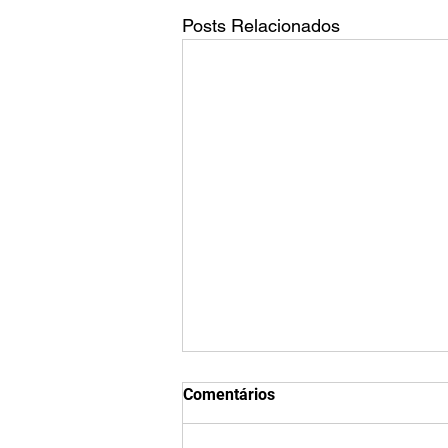
Posts Relacionados
Qual é o tamanho da tela do
Comentários
TikTok?
O tamanho padrão de vídeo do