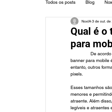
Todos os posts
Blog
No
NoxIA
3 de out. de
Qual é o
para mob
		De acordo com vários especialistas e fontes confiáveis, o tamanho ideal de um 
banner para mobile 
entanto, outros for
pixels.
Esses tamanhos são 
menores e permitind
atraente. Além disso
legíveis e atraentes