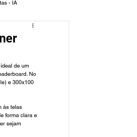
as - IA
ner
eaderboard. No 
le) e 300x100 
 às telas 
 forma clara e 
ner sejam 