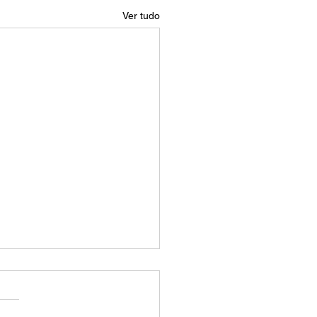
Ver tudo
 é o tamanho de 16:9?
manho de 16:9 é uma
rção de aspecto que é