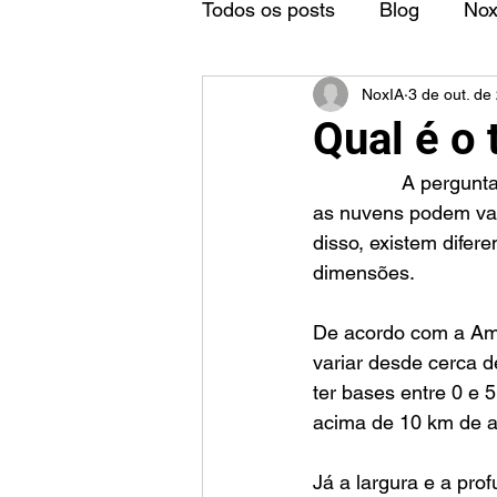
Todos os posts
Blog
No
NoxIA
3 de out. de
Qual é o
		A pergunta sobre o tamanho de uma nuvem é um tema complexo e amplo, pois 
as nuvens podem var
disso, existem difer
dimensões.
De acordo com a Ame
variar desde cerca 
ter bases entre 0 e 
acima de 10 km de al
Já a largura e a pr