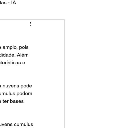
as - IA
didade. Além 
erísticas e 
s nuvens pode 
cumulus podem 
 ter bases 
uvens cumulus 