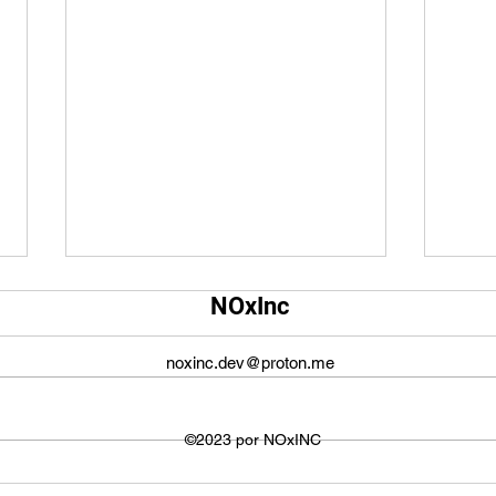
Qual é o tamanho da tela do
Qual
NOxInc
YouTube?
O ta
O tamanho da tela do YouTube
propo
noxinc.dev@proton.me
não é fixo e varia dependendo do
defin
dispositivo ou plataforma
signi
utilizada para visualizar os
©2023 por NOxINC
de lar
vídeos. No entanto,...