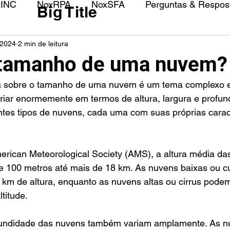
xINC
NoxRPA
NoxSFA
Perguntas & Respost
Big Title
 2024
2 min de leitura
 tamanho de uma nuvem?
iar enormemente em termos de altura, largura e profun
entes tipos de nuvens, cada uma com suas próprias caract
rican Meteorological Society (AMS), a altura média da
de 100 metros até mais de 18 km. As nuvens baixas ou 
5 km de altura, enquanto as nuvens altas ou cirrus podem
titude.
ofundidade das nuvens também variam amplamente. As n