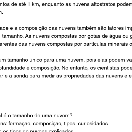
tos de até 1 km, enquanto as nuvens altostratos podem 
m.
dade e a composição das nuvens também são fatores imp
 tamanho. As nuvens compostas por gotas de água ou g
ferentes das nuvens compostas por partículas minerais 
um tamanho único para uma nuvem, pois elas podem var
rofundidade e composição. No entanto, os cientistas pode
ar e a sonda para medir as propriedades das nuvens e e
Qual é o tamanho de uma nuvem?
ens: formação, composição, tipos, curiosidades
s os tipos de nuvens explicados