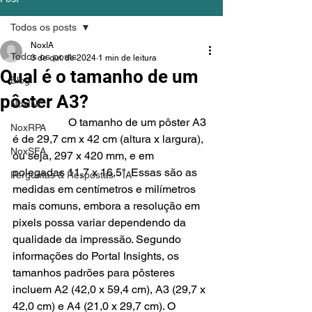
Todos os posts
NoxIA
Todos os posts
3 de out. de 2024
1 min de leitura
Qual é o tamanho de um
Blog
pôster A3?
NoxINC
		O tamanho de um pôster A3 
NoxRPA
é de 29,7 cm x 42 cm (altura x largura), 
NoxSFA
ou seja, 297 x 420 mm, e em 
polegadas 11,7 x 16,5". Essas são as 
Perguntas & Respostas - IA
medidas em centímetros e milímetros 
mais comuns, embora a resolução em 
pixels possa variar dependendo da 
qualidade da impressão. Segundo 
informações do Portal Insights, os 
tamanhos padrões para pôsteres 
incluem A2 (42,0 x 59,4 cm), A3 (29,7 x 
42,0 cm) e A4 (21,0 x 29,7 cm). O 