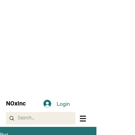
NOxInc
Login
Post