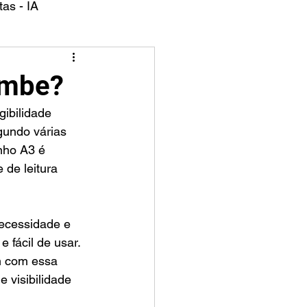
as - IA
ambe?
gundo várias 
nho A3 é 
de leitura 
ecessidade e 
fácil de usar. 
m com essa 
 visibilidade 