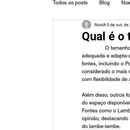
Todos os posts
Blog
No
NoxIA
3 de out. de
Qual é o
		O tamanho ideal para um lambe-lambe é o A3, que permite uma legibilidade 
adequada e adapta-s
fontes, incluindo o 
considerado o mais r
com flexibilidade de 
Além disso, outros 
do espaço disponível
Fontes como o Lamb
opinião, destacando 
do lambe-lambe.