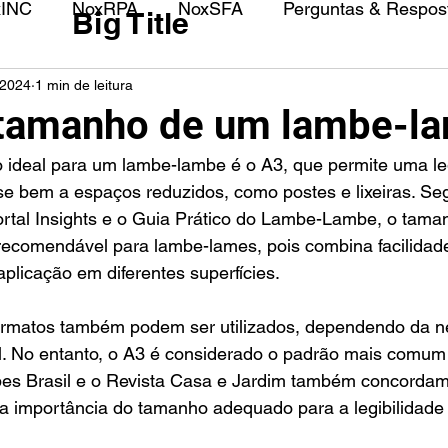
xINC
NoxRPA
NoxSFA
Perguntas & Respost
Big Title
 2024
1 min de leitura
 tamanho de um lambe-l
e bem a espaços reduzidos, como postes e lixeiras. Se
Portal Insights e o Guia Prático do Lambe-Lambe, o tama
ecomendável para lambe-lames, pois combina facilidade 
aplicação em diferentes superfícies.
formatos também podem ser utilizados, dependendo da n
. No entanto, o A3 é considerado o padrão mais comum e 
es Brasil e o Revista Casa e Jardim também concorda
a importância do tamanho adequado para a legibilidade e