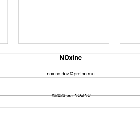
Qual é o tamanho da tela do
Qual
NOxInc
YouTube?
O ta
O tamanho da tela do YouTube
propo
noxinc.dev@proton.me
não é fixo e varia dependendo do
defin
dispositivo ou plataforma
signi
utilizada para visualizar os
©2023 por NOxINC
de lar
vídeos. No entanto,...