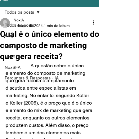
Todos os posts
NoxIA
Todos os posts
1 de out. de 2024
1 min de leitura
Qual é o único elemento do
Blog
composto de marketing
NoxINC
que gera receita?
NoxRPA
		A questão sobre o único 
NoxSFA
elemento do composto de marketing 
Perguntas & Respostas - IA
que gera receita é amplamente 
discutida entre especialistas em 
marketing. No entanto, segundo Kotler 
e Keller (2006), é o preço que é o único 
elemento do mix de marketing que gera 
receita, enquanto os outros elementos 
produzem custos. Além disso, o preço 
também é um dos elementos mais 