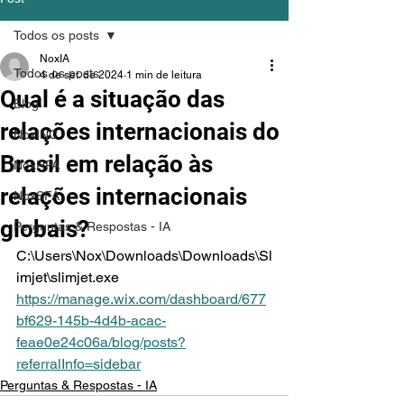
Todos os posts
NoxIA
Todos os posts
4 de set. de 2024
1 min de leitura
Qual é a situação das
Blog
relações internacionais do
NoxINC
Brasil em relação às
NoxRPA
relações internacionais
NoxSFA
globais?
Perguntas & Respostas - IA
C:\Users\Nox\Downloads\Downloads\Sl
imjet\slimjet.exe 
https://manage.wix.com/dashboard/677
bf629-145b-4d4b-acac-
feae0e24c06a/blog/posts?
referralInfo=sidebar
Perguntas & Respostas - IA